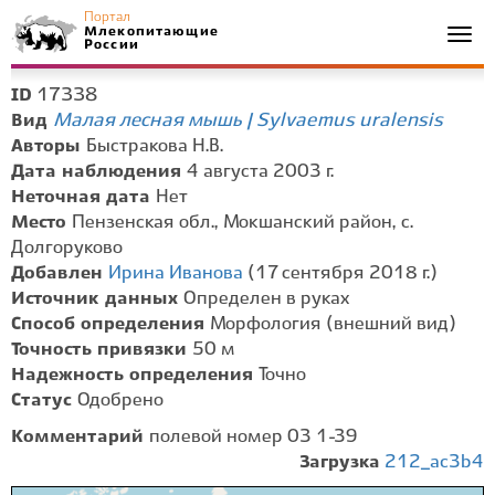
Портал
Млекопитающие
Togg
России
navi
17338
ID
Малая лесная мышь | Sylvaemus uralensis
Вид
Авторы
Быстракова Н.В.
Дата наблюдения
4 августа 2003 г.
Неточная дата
Нет
Место
Пензенская обл., Мокшанский район, с.
Долгоруково
Добавлен
Ирина Иванова
(17 сентября 2018 г.)
Источник данных
Определен в руках
Способ определения
Морфология (внешний вид)
Точность привязки
50 м
Надежность определения
Точно
Статус
Одобрено
Комментарий
полевой номер 03 1-39
Загрузка
212_ac3b4