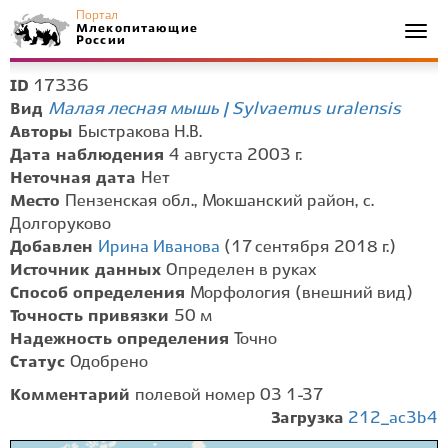
Портал
Млекопитающие
Togg
России
navi
17336
ID
Малая лесная мышь | Sylvaemus uralensis
Вид
Авторы
Быстракова Н.В.
Дата наблюдения
4 августа 2003 г.
Неточная дата
Нет
Место
Пензенская обл., Мокшанский район, с.
Долгоруково
Добавлен
Ирина Иванова
(17 сентября 2018 г.)
Источник данных
Определен в руках
Способ определения
Морфология (внешний вид)
Точность привязки
50 м
Надежность определения
Точно
Статус
Одобрено
Комментарий
полевой номер 03 1-37
Загрузка
212_ac3b4