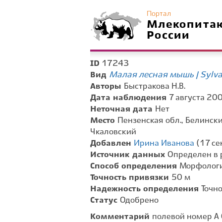
Портал
Млекопита
России
17243
ID
Малая лесная мышь | Sylva
Вид
Авторы
Быстракова Н.В.
Дата наблюдения
7 августа 200
Неточная дата
Нет
Место
Пензенская обл., Белинский
Чкаловский
Добавлен
Ирина Иванова
(17 се
Источник данных
Определен в 
Способ определения
Морфологи
Точность привязки
50 м
Надежность определения
Точн
Статус
Одобрено
Комментарий
полевой номер А