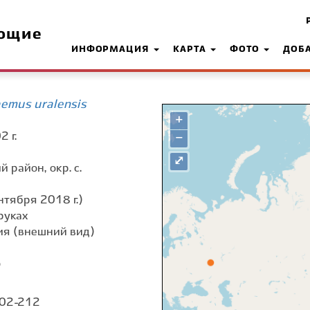
ющие
ИНФОРМАЦИЯ
КАРТА
ФОТО
ДОБ
emus uralensis
+
2 г.
−
⤢
 район, окр. с.
нтября 2018 г.)
руках
я (внешний вид)
о
 02-212