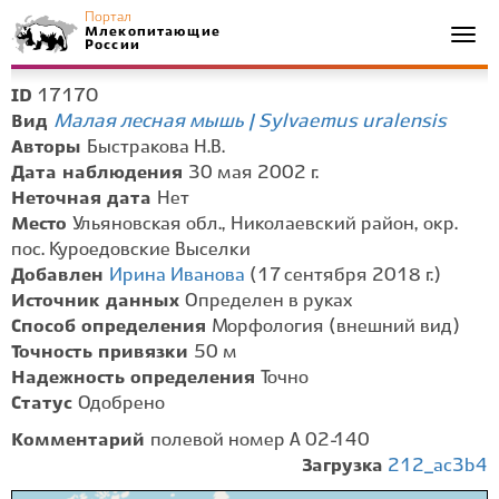
Портал
Млекопитающие
Togg
России
navi
17170
ID
Малая лесная мышь | Sylvaemus uralensis
Вид
Авторы
Быстракова Н.В.
Дата наблюдения
30 мая 2002 г.
Неточная дата
Нет
Место
Ульяновская обл., Николаевский район, окр.
пос. Куроедовские Выселки
Добавлен
Ирина Иванова
(17 сентября 2018 г.)
Источник данных
Определен в руках
Способ определения
Морфология (внешний вид)
Точность привязки
50 м
Надежность определения
Точно
Статус
Одобрено
Комментарий
полевой номер А 02-140
Загрузка
212_ac3b4