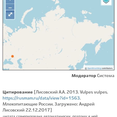
−
⤢
©
OpenStreetMap
contributors.
Модератор
Система
Цитирование
[Лисовский А.А. 2013. Vulpes vulpes.
https://rusmam.ru/data/view?id=1563
.
Млекопитающие России. Загружено: Андрей
Лисовский 22.12.2017]
цитата сгенерирована автоматически, поэтому в ней