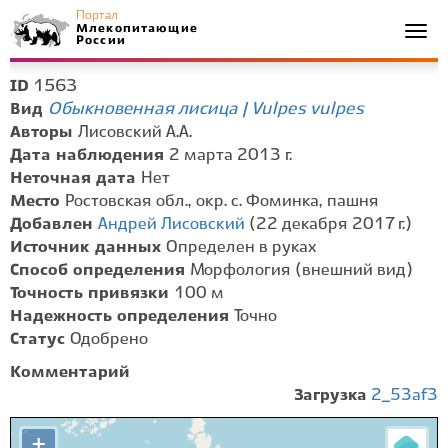
Портал
Млекопитающие
Togg
России
navi
1563
ID
Обыкновенная лисица | Vulpes vulpes
Вид
Авторы
Лисовский А.А.
Дата наблюдения
2 марта 2013 г.
Неточная дата
Нет
Место
Ростовская обл., окр. с. Фоминка, пашня
Добавлен
Андрей Лисовский
(22 декабря 2017 г.)
Источник данных
Определен в руках
Способ определения
Морфология (внешний вид)
Точность привязки
100 м
Надежность определения
Точно
Статус
Одобрено
Комментарий
Загрузка
2_53af3
+