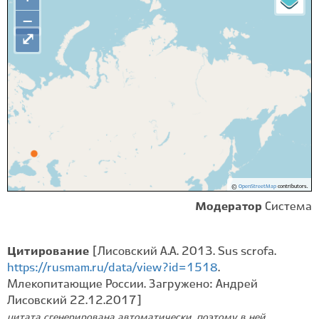
−
⤢
©
OpenStreetMap
contributors.
Модератор
Система
Цитирование
[Лисовский А.А. 2013. Sus scrofa.
https://rusmam.ru/data/view?id=1518
.
Млекопитающие России. Загружено: Андрей
Лисовский 22.12.2017]
цитата сгенерирована автоматически, поэтому в ней