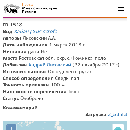
Портал
Млекопитающие
Togg
России
navi
1518
ID
Кабан | Sus scrofa
Вид
Авторы
Лисовский А.А.
Дата наблюдения
1 марта 2013 г.
Неточная дата
Нет
Место
Ростовская обл., окр. с. Фоминка, поле
Добавлен
Андрей Лисовский
(22 декабря 2017 г.)
Источник данных
Определен в руках
Способ определения
Следы лап
Точность привязки
100 м
Надежность определения
Точно
Статус
Одобрено
Комментарий
Загрузка
2_53af3
+