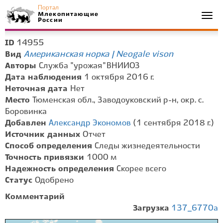
Портал
Млекопитающие
Togg
России
navi
14955
ID
Американская норка | Neogale vison
Вид
Авторы
Служба "урожая" ВНИИОЗ
Дата наблюдения
1 октября 2016 г.
Неточная дата
Нет
Место
Тюменская обл., Заводоуковский р-н, окр. с.
Боровинка
Добавлен
Александр Экономов
(1 сентября 2018 г.)
Источник данных
Отчет
Способ определения
Следы жизнедеятельности
Точность привязки
1000 м
Надежность определения
Скорее всего
Статус
Одобрено
Комментарий
Загрузка
137_6770a