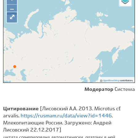
−
⤢
©
OpenStreetMap
contributors.
Модератор
Система
Цитирование
[Лисовский А.А. 2013. Microtus cf.
arvalis.
https://rusmam.ru/data/view?id=1446
.
Млекопитающие России. Загружено: Андрей
Лисовский 22.12.2017]
цитата сгенерирована автоматически, поэтому в ней