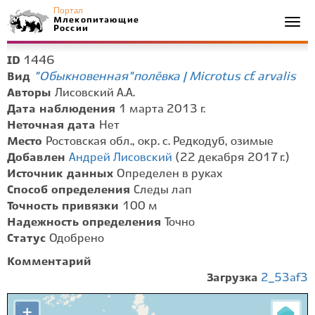
Портал
Млекопитающие
Togg
России
navi
1446
ID
"Обыкновенная" полёвка | Microtus cf. arvalis
Вид
Авторы
Лисовский А.А.
Дата наблюдения
1 марта 2013 г.
Неточная дата
Нет
Место
Ростовская обл., окр. с. Редкодуб, озимые
Добавлен
Андрей Лисовский
(22 декабря 2017 г.)
Источник данных
Определен в руках
Способ определения
Следы лап
Точность привязки
100 м
Надежность определения
Точно
Статус
Одобрено
Комментарий
Загрузка
2_53af3
+