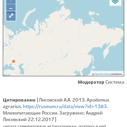
−
⤢
©
OpenStreetMap
contributors.
Модератор
Система
Цитирование
[Лисовский А.А. 2013. Apodemus
agrarius.
https://rusmam.ru/data/view?id=1383
.
Млекопитающие России. Загружено: Андрей
Лисовский 22.12.2017]
цитата сгенерирована автоматически, поэтому в ней