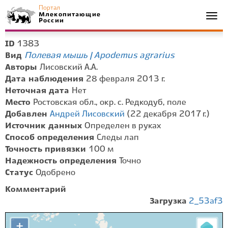
Портал
Млекопитающие
Togg
России
navi
1383
ID
Полевая мышь | Apodemus agrarius
Вид
Авторы
Лисовский А.А.
Дата наблюдения
28 февраля 2013 г.
Неточная дата
Нет
Место
Ростовская обл., окр. с. Редкодуб, поле
Добавлен
Андрей Лисовский
(22 декабря 2017 г.)
Источник данных
Определен в руках
Способ определения
Следы лап
Точность привязки
100 м
Надежность определения
Точно
Статус
Одобрено
Комментарий
Загрузка
2_53af3
+