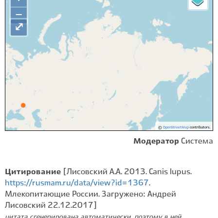
−
⤢
©
OpenStreetMap
contributors.
Модератор
Система
Цитирование
[Лисовский А.А. 2013. Canis lupus.
https://rusmam.ru/data/view?id=1367
.
Млекопитающие России. Загружено: Андрей
Лисовский 22.12.2017]
цитата сгенерирована автоматически, поэтому в ней