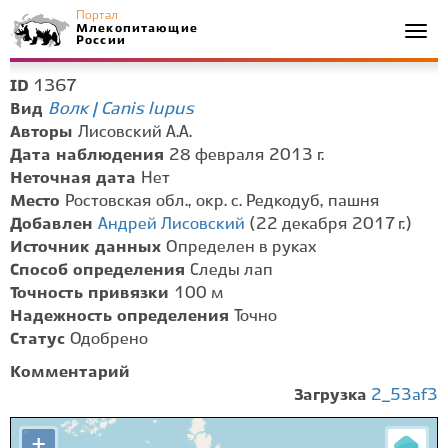
Портал
Млекопитающие
Togg
России
navi
1367
ID
Волк | Canis lupus
Вид
Авторы
Лисовский А.А.
Дата наблюдения
28 февраля 2013 г.
Неточная дата
Нет
Место
Ростовская обл., окр. с. Редкодуб, пашня
Добавлен
Андрей Лисовский
(22 декабря 2017 г.)
Источник данных
Определен в руках
Способ определения
Следы лап
Точность привязки
100 м
Надежность определения
Точно
Статус
Одобрено
Комментарий
Загрузка
2_53af3
+