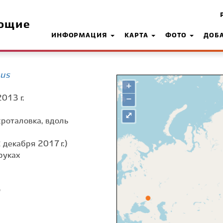
ющие
ИНФОРМАЦИЯ
КАРТА
ФОТО
ДОБ
eus
+
013 г.
−
⤢
окроталовка, вдоль
 декабря 2017 г.)
руках
о