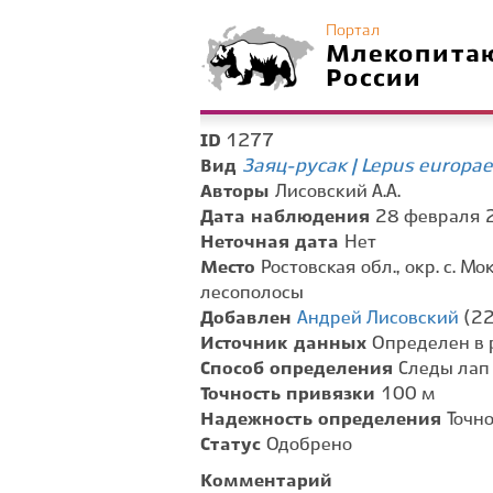
Портал
Млекопита
России
1277
ID
Заяц-русак | Lepus europa
Вид
Авторы
Лисовский А.А.
Дата наблюдения
28 февраля 2
Неточная дата
Нет
Место
Ростовская обл., окр. с. М
лесополосы
Добавлен
Андрей Лисовский
(22
Источник данных
Определен в 
Способ определения
Следы лап
Точность привязки
100 м
Надежность определения
Точн
Статус
Одобрено
Комментарий