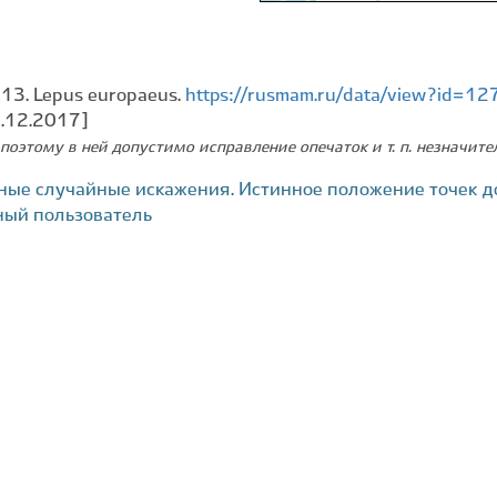
013. Lepus europaeus.
https://rusmam.ru/data/view?id=12
2.12.2017]
поэтому в ней допустимо исправление опечаток и т. п. незначит
ные случайные искажения. Истинное положение точек д
ный пользователь