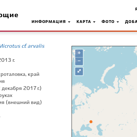
ющие
ИНФОРМАЦИЯ
КАРТА
ФОТО
ДОБ
crotus cf. arvalis
+
013 г.
−
⤢
окроталовка, край
ия
 декабря 2017 г.)
руках
я (внешний вид)
о