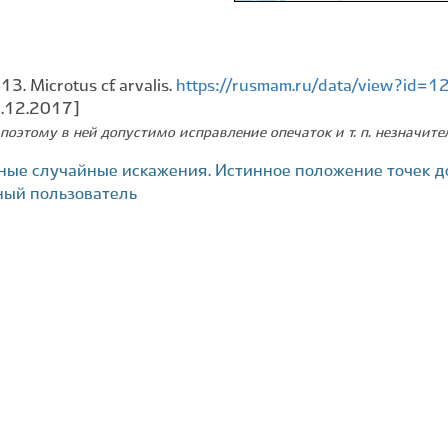
3. Microtus cf. arvalis.
https://rusmam.ru/data/view?id=1
2.12.2017]
поэтому в ней допустимо исправление опечаток и т. п. незначит
ные случайные искажения. Истинное положение точек д
ный пользователь