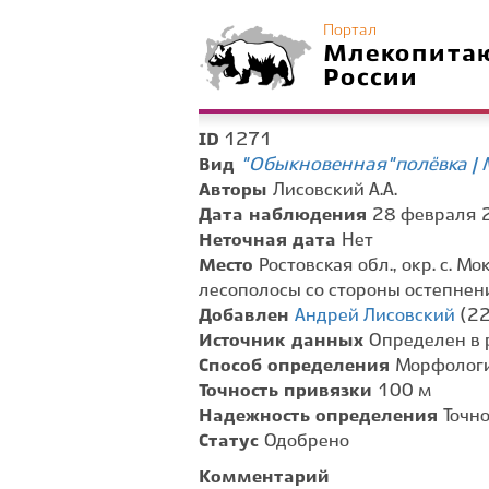
Портал
Млекопита
России
1271
ID
"Обыкновенная" полёвка | Mi
Вид
Авторы
Лисовский А.А.
Дата наблюдения
28 февраля 2
Неточная дата
Нет
Место
Ростовская обл., окр. с. М
лесополосы со стороны остепнен
Добавлен
Андрей Лисовский
(22
Источник данных
Определен в 
Способ определения
Морфологи
Точность привязки
100 м
Надежность определения
Точн
Статус
Одобрено
Комментарий