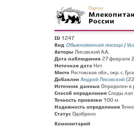
Портал
Млекопита
России
1247
ID
Обыкновенная лисица | Vul
Вид
Авторы
Лисовский А.А.
Дата наблюдения
27 февраля 2
Неточная дата
Нет
Место
Ростовская обл., окр. с. Гу
Добавлен
Андрей Лисовский
(22
Источник данных
Определен в 
Способ определения
Следы лап
Точность привязки
100 м
Надежность определения
Точн
Статус
Одобрено
Комментарий