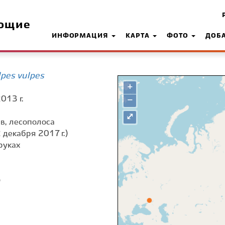
ющие
ИНФОРМАЦИЯ
КАРТА
ФОТО
ДОБ
pes vulpes
+
013 г.
−
⤢
сев, лесополоса
 декабря 2017 г.)
руках
о