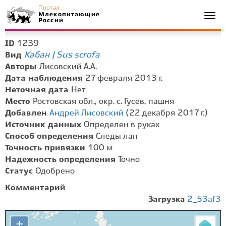
Портал
Млекопитающие
Togg
России
navi
1239
ID
Кабан | Sus scrofa
Вид
Авторы
Лисовский А.А.
Дата наблюдения
27 февраля 2013 г.
Неточная дата
Нет
Место
Ростовская обл., окр. с. Гусев, пашня
Добавлен
Андрей Лисовский
(22 декабря 2017 г.)
Источник данных
Определен в руках
Способ определения
Следы лап
Точность привязки
100 м
Надежность определения
Точно
Статус
Одобрено
Комментарий
Загрузка
2_53af3
+