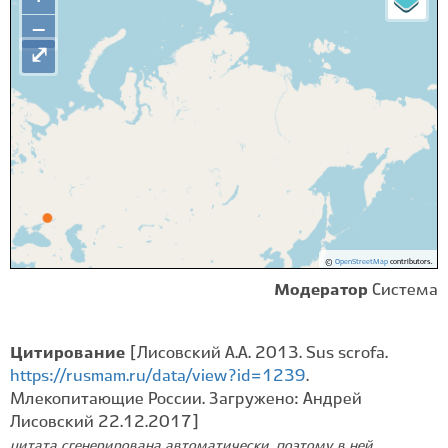
−
⤢
©
OpenStreetMap
contributors.
Модератор
Система
Цитирование
[Лисовский А.А. 2013. Sus scrofa.
https://rusmam.ru/data/view?id=1239
.
Млекопитающие России. Загружено: Андрей
Лисовский 22.12.2017]
цитата сгенерирована автоматически, поэтому в ней