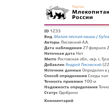
Портал
Млекопита
России
1233
ID
Малая лесная мышь | Sylva
Вид
Авторы
Лисовский А.А.
Дата наблюдения
27 февраля 2
Неточная дата
Нет
Место
Ростовская обл., окр. с. Гу
Добавлен
Андрей Лисовский
(22
Источник данных
Определен в 
Способ определения
Следы лап
Точность привязки
100 м
Надежность определения
Точн
Статус
Одобрено
Комментарий