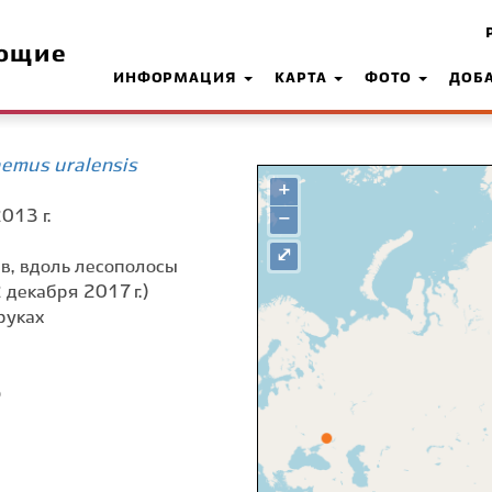
ющие
ИНФОРМАЦИЯ
КАРТА
ФОТО
ДОБ
emus uralensis
+
013 г.
−
⤢
сев, вдоль лесополосы
 декабря 2017 г.)
руках
о