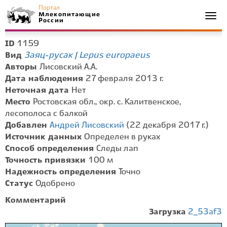
Портал
Млекопитающие
Togg
России
navi
1159
ID
Заяц-русак | Lepus europaeus
Вид
Авторы
Лисовский А.А.
Дата наблюдения
27 февраля 2013 г.
Неточная дата
Нет
Место
Ростовская обл., окр. с. Калитвенское,
лесополоса с балкой
Добавлен
Андрей Лисовский
(22 декабря 2017 г.)
Источник данных
Определен в руках
Способ определения
Следы лап
Точность привязки
100 м
Надежность определения
Точно
Статус
Одобрено
Комментарий
Загрузка
2_53af3