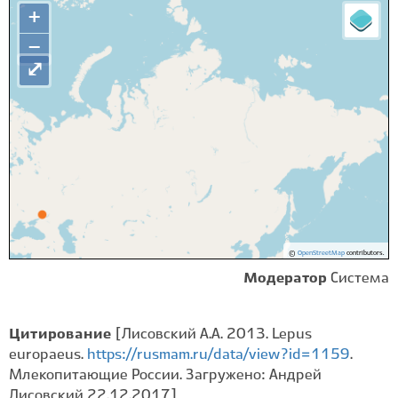
+
−
⤢
©
OpenStreetMap
contributors.
Модератор
Система
Цитирование
[Лисовский А.А. 2013. Lepus
europaeus.
https://rusmam.ru/data/view?id=1159
.
Млекопитающие России. Загружено: Андрей
Лисовский 22.12.2017]