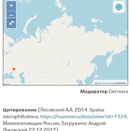
+
−
⤢
©
OpenStreetMap
contributors.
Модератор
Система
Цитирование
[Лисовский А.А. 2014. Spalax
microphthalmus.
https://rusmam.ru/data/view?id=1124
.
Млекопитающие России. Загружено: Андрей
Лисовский 22.12.2017]