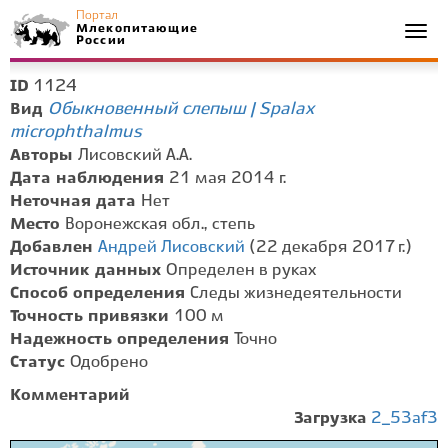
Портал
Млекопитающие
Togg
России
navi
1124
ID
Обыкновенный слепыш | Spalax
Вид
microphthalmus
Авторы
Лисовский А.А.
Дата наблюдения
21 мая 2014 г.
Неточная дата
Нет
Место
Воронежская обл., степь
Добавлен
Андрей Лисовский
(22 декабря 2017 г.)
Источник данных
Определен в руках
Способ определения
Следы жизнедеятельности
Точность привязки
100 м
Надежность определения
Точно
Статус
Одобрено
Комментарий
Загрузка
2_53af3