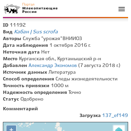
Портал
Млекопитающие
Togg
России
navi
11192
ID
Кабан | Sus scrofa
Вид
Авторы
Служба "урожая" ВНИИОЗ
Дата наблюдения
1 октября 2016 г.
Неточная дата
Нет
Место
Курганская обл., Куртамышский р-н
Добавлен
Александр Экономов
(7 августа 2018 г.)
Источник данных
Литература
Способ определения
Следы жизнедеятельности
Точность привязки
1000 м
Надежность определения
Точно
Статус
Одобрено
Комментарий
Загрузка
137_ef149
+