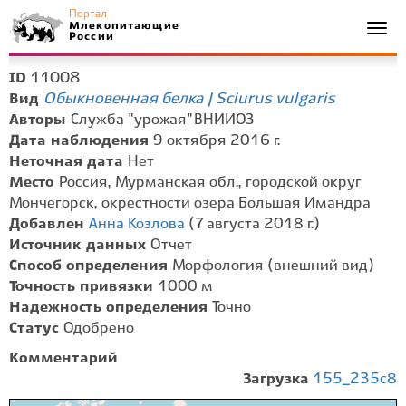
Портал
Млекопитающие
Togg
России
navi
11008
ID
Обыкновенная белка | Sciurus vulgaris
Вид
Авторы
Служба "урожая" ВНИИОЗ
Дата наблюдения
9 октября 2016 г.
Неточная дата
Нет
Место
Россия, Мурманская обл., городской округ
Мончегорск, окрестности озера Большая Имандра
Добавлен
Анна Козлова
(7 августа 2018 г.)
Источник данных
Отчет
Способ определения
Морфология (внешний вид)
Точность привязки
1000 м
Надежность определения
Точно
Статус
Одобрено
Комментарий
Загрузка
155_235c8