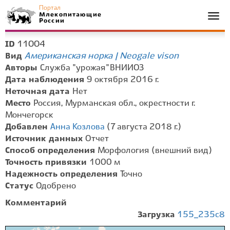
Портал
Млекопитающие
Togg
России
navi
11004
ID
Американская норка | Neogale vison
Вид
Авторы
Служба "урожая" ВНИИОЗ
Дата наблюдения
9 октября 2016 г.
Неточная дата
Нет
Место
Россия, Мурманская обл., окрестности г.
Мончегорск
Добавлен
Анна Козлова
(7 августа 2018 г.)
Источник данных
Отчет
Способ определения
Морфология (внешний вид)
Точность привязки
1000 м
Надежность определения
Точно
Статус
Одобрено
Комментарий
Загрузка
155_235c8