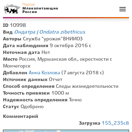
Портал
Млекопитающие
Togg
России
navi
10998
ID
Ондатра | Ondatra zibethicus
Вид
Авторы
Служба "урожая" ВНИИОЗ
Дата наблюдения
9 октября 2016 г.
Неточная дата
Нет
Место
Россия, Мурманская обл., окрестности г.
Мончегорск
Добавлен
Анна Козлова
(7 августа 2018 г.)
Источник данных
Отчет
Способ определения
Следы жизнедеятельности
Точность привязки
1000 м
Надежность определения
Точно
Статус
Одобрено
Комментарий
Загрузка
155_235c8