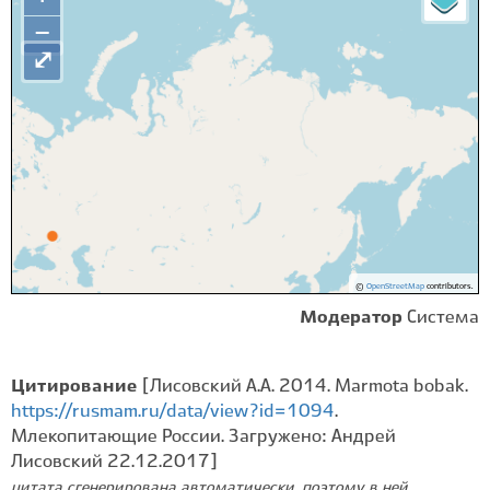
−
⤢
©
OpenStreetMap
contributors.
Модератор
Система
Цитирование
[Лисовский А.А. 2014. Marmota bobak.
https://rusmam.ru/data/view?id=1094
.
Млекопитающие России. Загружено: Андрей
Лисовский 22.12.2017]
цитата сгенерирована автоматически, поэтому в ней