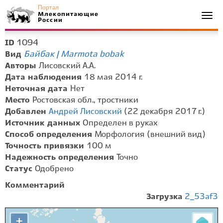
Портал
Млекопитающие
Togg
России
navi
1094
ID
Байбак | Marmota bobak
Вид
Авторы
Лисовский А.А.
Дата наблюдения
18 мая 2014 г.
Неточная дата
Нет
Место
Ростовская обл., тростники
Добавлен
Андрей Лисовский
(22 декабря 2017 г.)
Источник данных
Определен в руках
Способ определения
Морфология (внешний вид)
Точность привязки
100 м
Надежность определения
Точно
Статус
Одобрено
Комментарий
Загрузка
2_53af3
+