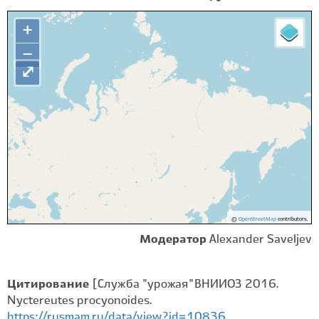
+
−
⤢
©
OpenStreetMap
contributors.
Модератор
Alexander Saveljev
Цитирование
[Служба "урожая" ВНИИОЗ 2016.
Nyctereutes procyonoides.
https://rusmam.ru/data/view?id=10836
.