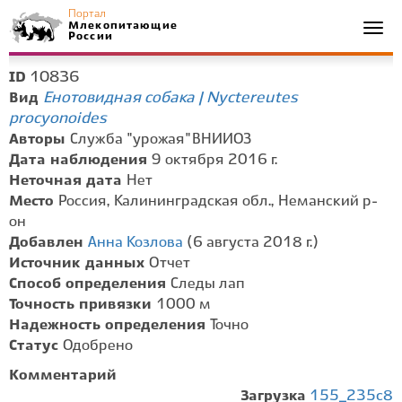
Портал
Млекопитающие
Togg
России
navi
10836
ID
Енотовидная собака | Nyctereutes
Вид
procyonoides
Авторы
Служба "урожая" ВНИИОЗ
Дата наблюдения
9 октября 2016 г.
Неточная дата
Нет
Место
Россия, Калининградская обл., Неманский р-
он
Добавлен
Анна Козлова
(6 августа 2018 г.)
Источник данных
Отчет
Способ определения
Следы лап
Точность привязки
1000 м
Надежность определения
Точно
Статус
Одобрено
Комментарий
Загрузка
155_235c8