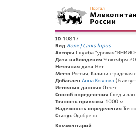
Портал
Млекопита
России
10817
ID
Волк | Canis lupus
Вид
Авторы
Служба "урожая" ВНИИО
Дата наблюдения
9 октября 20
Неточная дата
Нет
Место
Россия, Калининградская 
Добавлен
Анна Козлова
(6 август
Источник данных
Отчет
Способ определения
Следы лап
Точность привязки
1000 м
Надежность определения
Точн
Статус
Одобрено
Комментарий