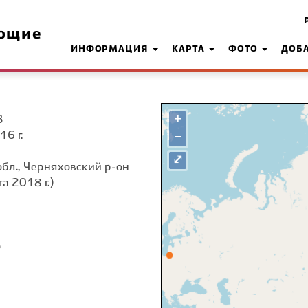
ющие
ИНФОРМАЦИЯ
КАРТА
ФОТО
ДОБ
+
З
16 г.
−
⤢
обл., Черняховский р-он
а 2018 г.)
о