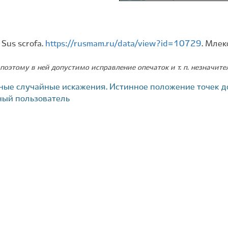
 Sus scrofa.
https://rusmam.ru/data/view?id=10729
. Мле
поэтому в ней допустимо исправление опечаток и т. п. незначит
ные случайные искажения. Истинное положение точек д
ный пользователь