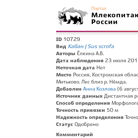
Портал
Млекопита
России
10729
ID
Кабан | Sus scrofa
Вид
Авторы
Ёлкина А.В.
Дата наблюдения
23 июля 2017
Неточная дата
Нет
Место
Россия, Костромская облас
Митьково. Лес близ р. Нёмда.
Добавлен
Анна Козлова
(6 август
Источник данных
Дистантная р
Способ определения
Морфологи
Точность привязки
50 м
Надежность определения
Точн
Статус
Одобрено
Комментарий