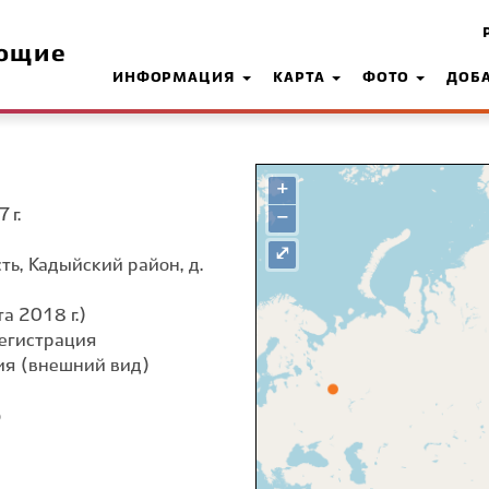
ющие
ИНФОРМАЦИЯ
КАРТА
ФОТО
ДОБ
+
 г.
−
⤢
ть, Кадыйский район, д.
а 2018 г.)
егистрация
я (внешний вид)
о