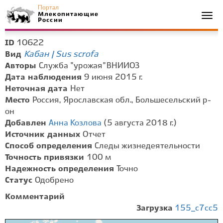
Портал
Млекопитающие
Togg
России
navi
10622
ID
Кабан | Sus scrofa
Вид
Авторы
Служба "урожая" ВНИИОЗ
Дата наблюдения
9 июня 2015 г.
Неточная дата
Нет
Место
Россия, Ярославская обл., Большесельский р-
он
Добавлен
Анна Козлова
(5 августа 2018 г.)
Источник данных
Отчет
Способ определения
Следы жизнедеятельности
Точность привязки
100 м
Надежность определения
Точно
Статус
Одобрено
Комментарий
Загрузка
155_c7cc5