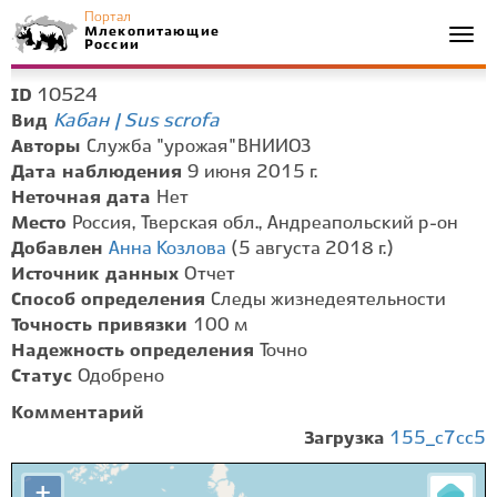
Портал
Млекопитающие
Togg
России
navi
10524
ID
Кабан | Sus scrofa
Вид
Авторы
Служба "урожая" ВНИИОЗ
Дата наблюдения
9 июня 2015 г.
Неточная дата
Нет
Место
Россия, Тверская обл., Андреапольский р-он
Добавлен
Анна Козлова
(5 августа 2018 г.)
Источник данных
Отчет
Способ определения
Следы жизнедеятельности
Точность привязки
100 м
Надежность определения
Точно
Статус
Одобрено
Комментарий
Загрузка
155_c7cc5
+