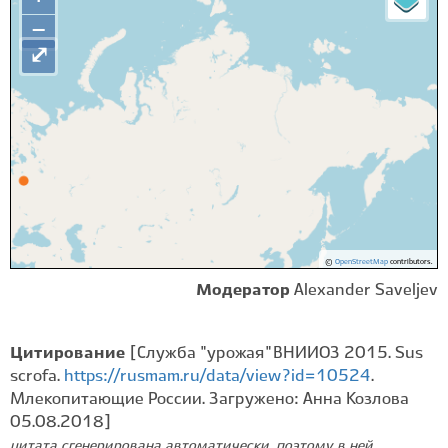
−
⤢
©
OpenStreetMap
contributors.
Модератор
Alexander Saveljev
Цитирование
[Служба "урожая" ВНИИОЗ 2015. Sus
scrofa.
https://rusmam.ru/data/view?id=10524
.
Млекопитающие России. Загружено: Анна Козлова
05.08.2018]
цитата сгенерирована автоматически, поэтому в ней