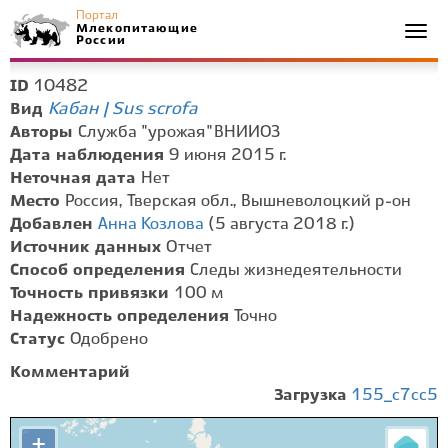
Портал
Млекопитающие
Togg
России
navi
10482
ID
Кабан | Sus scrofa
Вид
Авторы
Служба "урожая" ВНИИОЗ
Дата наблюдения
9 июня 2015 г.
Неточная дата
Нет
Место
Россия, Тверская обл., Вышневолоцкий р-он
Добавлен
Анна Козлова
(5 августа 2018 г.)
Источник данных
Отчет
Способ определения
Следы жизнедеятельности
Точность привязки
100 м
Надежность определения
Точно
Статус
Одобрено
Комментарий
Загрузка
155_c7cc5
+