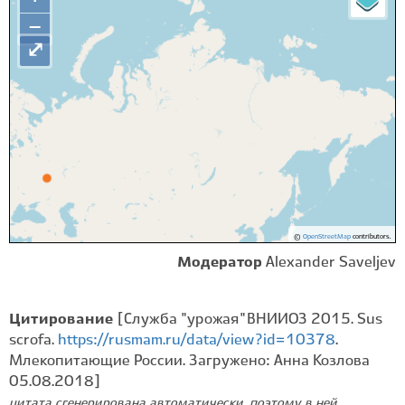
−
⤢
©
OpenStreetMap
contributors.
Модератор
Alexander Saveljev
Цитирование
[Служба "урожая" ВНИИОЗ 2015. Sus
scrofa.
https://rusmam.ru/data/view?id=10378
.
Млекопитающие России. Загружено: Анна Козлова
05.08.2018]
цитата сгенерирована автоматически, поэтому в ней