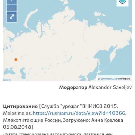
−
⤢
©
OpenStreetMap
contributors.
Модератор
Alexander Saveljev
Цитирование
[Служба "урожая" ВНИИОЗ 2015.
Meles meles.
https://rusmam.ru/data/view?id=10366
.
Млекопитающие России. Загружено: Анна Козлова
05.08.2018]
цитата сгенерирована автоматически, поэтому в ней