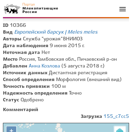
Портал
Млекопитающие
Togg
России
navi
10366
ID
Европейский барсук | Meles meles
Вид
Авторы
Служба "урожая" ВНИИОЗ
Дата наблюдения
9 июня 2015 г.
Неточная дата
Нет
Место
Россия, Тамбовская обл., Пичаевский р-он
Добавлен
Анна Козлова
(5 августа 2018 г.)
Источник данных
Дистантная регистрация
Способ определения
Морфология (внешний вид)
Точность привязки
100 м
Надежность определения
Точно
Статус
Одобрено
Комментарий
Загрузка
155_c7cc5
+