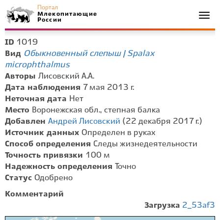
Портал
Млекопитающие
Togg
России
navi
1019
ID
Обыкновенный слепыш | Spalax
Вид
microphthalmus
Авторы
Лисовский А.А.
Дата наблюдения
7 мая 2013 г.
Неточная дата
Нет
Место
Воронежская обл., степная балка
Добавлен
Андрей Лисовский
(22 декабря 2017 г.)
Источник данных
Определен в руках
Способ определения
Следы жизнедеятельности
Точность привязки
100 м
Надежность определения
Точно
Статус
Одобрено
Комментарий
Загрузка
2_53af3