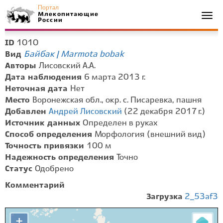
Портал
Млекопитающие
Togg
России
navi
1010
ID
Байбак | Marmota bobak
Вид
Авторы
Лисовский А.А.
Дата наблюдения
6 марта 2013 г.
Неточная дата
Нет
Место
Воронежская обл., окр. с. Писаревка, пашня
Добавлен
Андрей Лисовский
(22 декабря 2017 г.)
Источник данных
Определен в руках
Способ определения
Морфология (внешний вид)
Точность привязки
100 м
Надежность определения
Точно
Статус
Одобрено
Комментарий
Загрузка
2_53af3
+