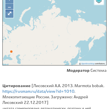
−
⤢
©
OpenStreetMap
contributors.
Модератор
Система
Цитирование
[Лисовский А.А. 2013. Marmota bobak.
https://rusmam.ru/data/view?id=1010
.
Млекопитающие России. Загружено: Андрей
Лисовский 22.12.2017]
цитата сгенерирована автоматически, поэтому в ней