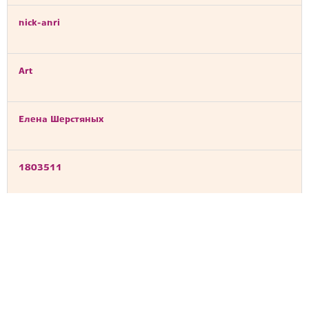
nick-anri
Art
Елена Шерстяных
1803511
loloka
Jorge Garcia Molinos