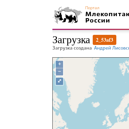
Портал
Млекопита
России
Загрузка
2_53af3
Загрузка создана
Андрей Лисовс
+
−
⤢