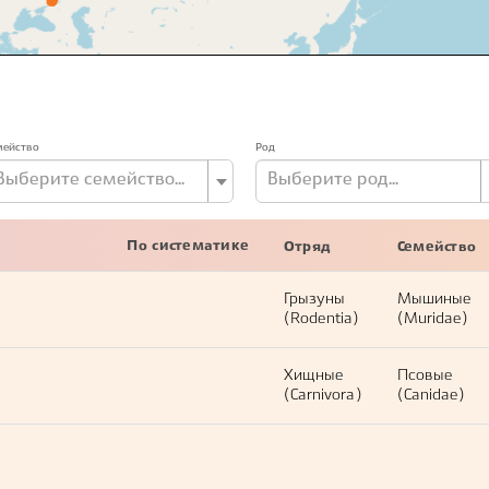
мейство
Род
Выберите семейство...
Выберите род...
По систематике
Отряд
Семейство
Грызуны
Мышиные
(Rodentia)
(Muridae)
Хищные
Псовые
(Carnivora)
(Canidae)