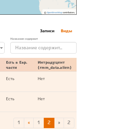
©
OpenStreetMap
contributors.
Записи
Виды
Название содержит
Есть в Евр.
Интродуцент
части
(rmm_data.alien)
Есть
Нет
Есть
Нет
1
«
1
2
»
2