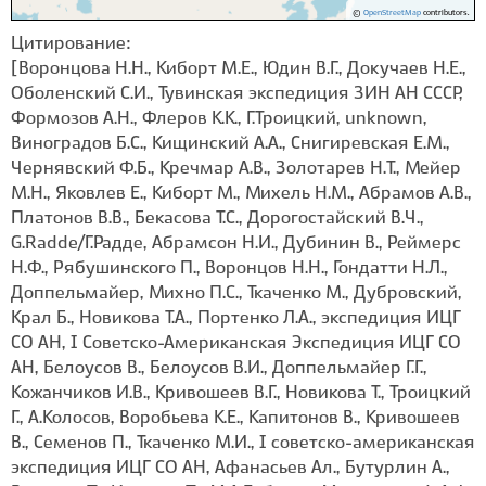
©
OpenStreetMap
contributors.
Цитирование:
[Воронцова Н.Н., Киборт М.Е., Юдин В.Г., Докучаев Н.Е.,
Оболенский С.И., Тувинская экспедиция ЗИН АН СССР,
Формозов А.Н., Флеров К.К., Г.Троицкий, unknown,
Виноградов Б.С., Кищинский А.А., Снигиревская Е.М.,
Чернявский Ф.Б., Кречмар А.В., Золотарев Н.Т., Мейер
М.Н., Яковлев Е., Киборт М., Михель Н.М., Абрамов А.В.,
Платонов В.В., Бекасова Т.С., Дорогостайский В.Ч.,
G.Radde/Г.Радде, Абрамсон Н.И., Дубинин В., Реймерс
Н.Ф., Рябушинского П., Воронцов Н.Н., Гондатти Н.Л.,
Доппельмайер, Михно П.С., Ткаченко М., Дубровский,
Крал Б., Новикова Т.А., Портенко Л.А., экспедиция ИЦГ
СО АН, I Советско-Американская Экспедиция ИЦГ СО
АН, Белоусов В., Белоусов В.И., Доппельмайер Г.Г.,
Кожанчиков И.В., Кривошеев В.Г., Новикова Т., Троицкий
Г., А.Колосов, Воробьева К.Е., Капитонов В., Кривошеев
В., Семенов П., Ткаченко М.И., I советско-американская
экспедиция ИЦГ СО АН, Афанасьев Ал., Бутурлин А.,