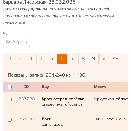
Варвара Лисовская 23.03.2026]
цитата сгенерирована автоматически, поэтому в ней
допустимо исправление опечаток и т. п. незначительные
изменения
Вид
Выберите вид...
1
«
3
4
5
6
7
8
9
»
29
Показаны записи
201-240
из
1 136
ID
Вид
Место
337738
Красносерая полёвка
Иркутская область
Craseomys rufocanus
337612
Волк
Таймырский окр., Х
Canis lupus