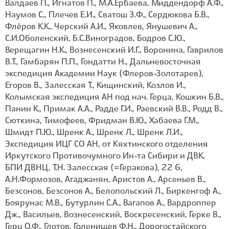
Валдаев П., Игнатов П., М.А.Ербаева, Миддендорф А.Ф.,
Наумов С., Плечев Е.И., Сватош З.Ф., Сердюкова Б.В.,
Флёров К.К., Черский А.И., Яковлев, Янушевич А.,
С.И.Оболенский, Б.С.Виноградов, Бодров С.Ю.,
Верещагин Н.К., Вознесенский И.Г., Воронина, Гаврилов
В.Т., Гамбарян П.П., Гондатти Н., Дальневосточная
экспедиция Академии Наук (Флеров-Золотарев),
Егоров В., Залесская Т., Кищинский, Козлов И.,
Колымская экспедиция АН под нач. Герца, Кошкин Б.В.,
Панин К., Примак А.А., Радде Г.И., Раевский В.В., Родд В.,
Сюткина, Тимофеев, Фридман В.Ю., Хабаева Г.М.,
Шмидт П.Ю., Шренк А., Шренк Л., Шренк Л.И.,
Экспедиция ИЦГ СО АН, от Кяхтинского отделения
Иркутского Противочумного Ин-та Сибири и ДВК,
БПИ ДВНЦ, Т.Н. Залесская (=Геракова), 22 6,
А.Н.Формозов, Агаджанян, Аристов А., Арсеньев В.,
Безсонов, Безсонов А., Белопольский Л., Биркенгоф А.,
Боярунас М.В., Бутурлин С.А., Вагапов А., Вардроппер
Дж., Васильев, Вознесенский, Воскресенский, Герке В.,
Герц О.Ф., Глотов, Голенищев Ф.Н., Дорогостайского