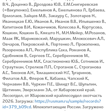
В.Ч., Доценко В., Дроздова Ю.В., Е.М.Снигиревская
(=Вакуленко), Емельянов А., Емельянова Л., Ербаева,
Ермолаев, Зайцев М.В., Закауру С., Золотарев Н.,
Иваницкая Е.Ю., Иванов А., Иванов В.В., Ильяшенко В.,
Капитонов В.И., Кожанчиков, Колесова А., Кортусова,
Кошкин, Кошкин Б., Кякшто Н., М.Н.Мейер, М.Розанов,
Маак Р.К., Мариковский, Марушкин, Млокосевич А.Л.,
Овчаров, Покровский А., Портенко Л., Прокопенко,
Разоренова А.П., Республика Саха, Романов А.,
Сдобников В., Сергеев Г.С., Серебренников М.,
Серебренников М.К., Сластионенко Ю.Б., Сотников И.,
Страутман, Стрелков П.П., Строганов С., Строганова
А.С., Тихонов А.Н., Томашинский Н.Г., Тугаринов,
Филатов А.В., Флеров К., Хабаева, Чапский К.,
Чернавин В.В., Чуркин П.Е., Шмидт В.С., Шульпин,
Щетинин, Эверсманн Э.А., от Хабаровский край.
Лесоотдел, от Хбаровский крайлесоудел охотчасть
2026. Загрузка:
https://rusmam.ru/sample/records?
id=379_b09cd
. Млекопитающие России. Загружено