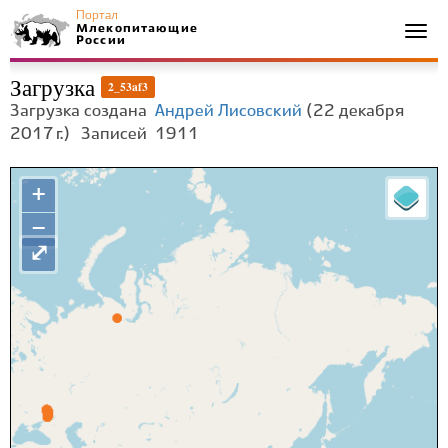
Портал
Млекопитающие
Togg
России
navi
Загрузка
2_53af3
Загрузка создана
Андрей Лисовский
(22 декабря
2017 г.)
Записей
1911
+
−
⤢