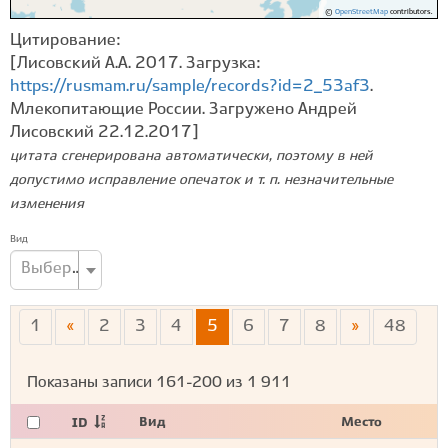
©
OpenStreetMap
contributors.
Цитирование:
[Лисовский А.А. 2017. Загрузка:
https://rusmam.ru/sample/records?id=2_53af3
.
Млекопитающие России. Загружено Андрей
Лисовский 22.12.2017]
цитата сгенерирована автоматически, поэтому в ней
допустимо исправление опечаток и т. п. незначительные
изменения
Вид
Выберите вид...
1
«
2
3
4
5
6
7
8
»
48
Показаны записи
161-200
из
1 911
Вид
Место
ID