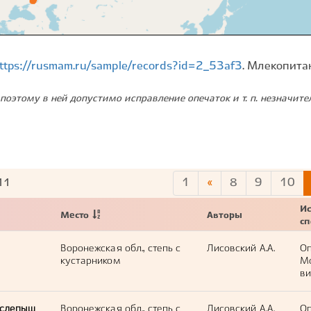
ttps://rusmam.ru/sample/records?id=2_53af3
. Млекопита
поэтому в ней допустимо исправление опечаток и т. п. незначит
1
«
8
9
10
11
Ис
Место
Авторы
с
Воронежская обл., степь с
Лисовский А.А.
Оп
кустарником
М
ви
 слепыш
Воронежская обл., степь с
Лисовский А.А.
Оп