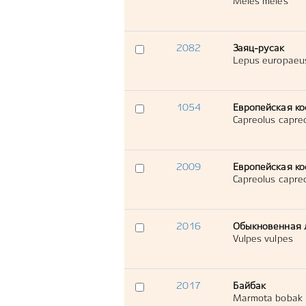
Meles meles
2082
Заяц-русак
Lepus europaeu
1054
Европейская ко
Capreolus capre
2009
Европейская ко
Capreolus capre
2016
Обыкновенная 
Vulpes vulpes
2017
Байбак
Marmota bobak