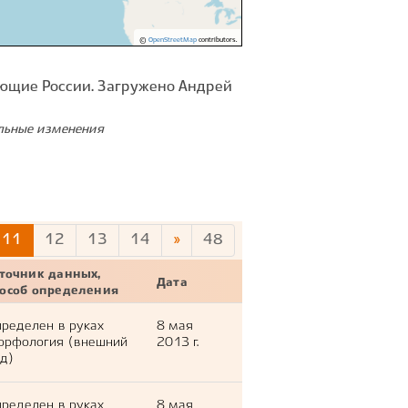
©
OpenStreetMap
contributors.
ющие России. Загружено Андрей
ельные изменения
11
12
13
14
»
48
точник данных,
Дата
пособ определения
ределен в руках
8 мая
орфология (внешний
2013 г.
д)
ределен в руках
8 мая