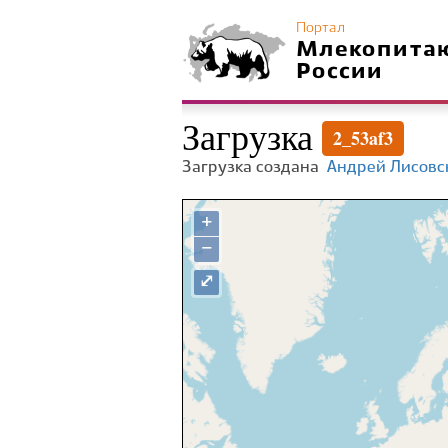
Портал
Млекопита
России
Загрузка
2_53af3
Загрузка создана
Андрей Лисовс
+
−
⤢