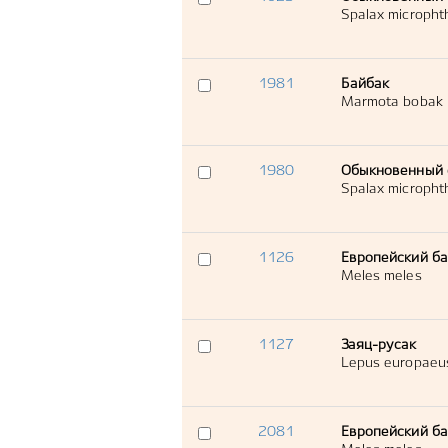
Spalax micropht
1981
Байбак
Marmota bobak
1980
Обыкновенный
Spalax micropht
1126
Европейский ба
Meles meles
1127
Заяц-русак
Lepus europaeu
2081
Европейский ба