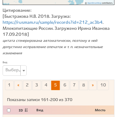
©
OpenStreetMap
contributors.
Цитирование:
[Быстракова Н.В. 2018. Загрузка:
https://rusmam.ru/sample/records?id=212_ac3b4
.
Млекопитающие России. Загружено Ирина Иванова
17.09.2018]
цитата сгенерирована автоматически, поэтому в ней
допустимо исправление опечаток и т. п. незначительные
изменения
Вид
Выберите вид...
1
«
2
3
4
5
6
7
8
»
10
Показаны записи
161-200
из
370
Вид
Место
ID