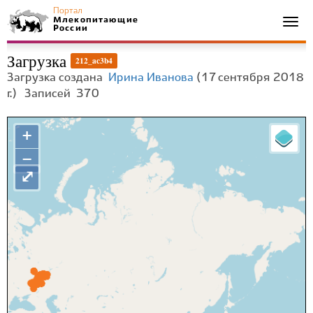
Портал
Млекопитающие
Togg
России
navi
Загрузка
212_ac3b4
Загрузка создана
Ирина Иванова
(17 сентября 2018
г.)
Записей
370
+
−
⤢