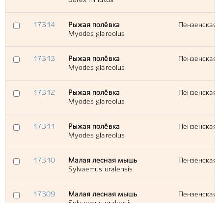
Sorex minutus
17314
Рыжая полёвка
Пензенская о
Myodes glareolus
17313
Рыжая полёвка
Пензенская о
Myodes glareolus
17312
Рыжая полёвка
Пензенская о
Myodes glareolus
17311
Рыжая полёвка
Пензенская о
Myodes glareolus
17310
Малая лесная мышь
Пензенская о
Sylvaemus uralensis
17309
Малая лесная мышь
Пензенская о
Sylvaemus uralensis