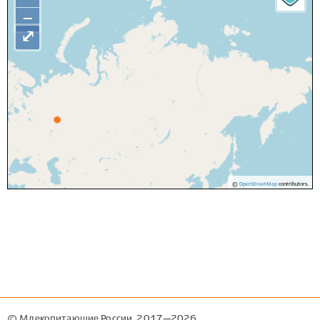
−
⤢
©
OpenStreetMap
contributors.
© Млекопитающие России, 2017—2026