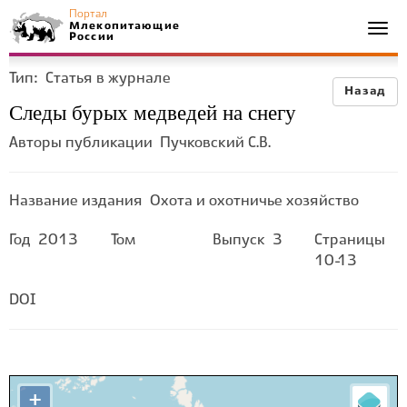
Портал
Млекопитающие
Togg
России
navi
Тип:
Статья в журнале
Назад
Следы бурых медведей на снегу
Авторы публикации
Пучковский С.В.
Название издания
Охота и охотничье хозяйство
Год
2013
Том
Выпуск
3
Страницы
10-13
DOI
+