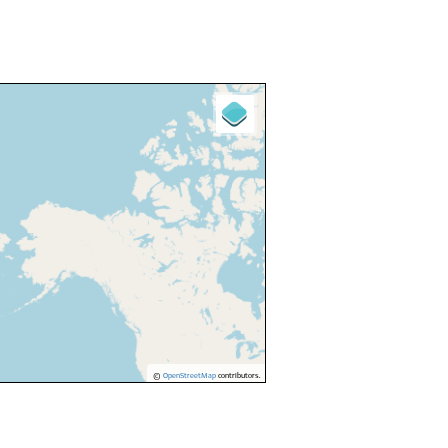
©
OpenStreetMap
contributors.