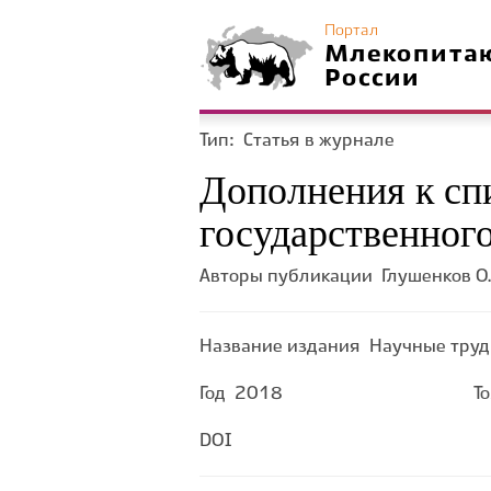
Портал
Млекопита
России
Тип:
Статья в журнале
Дополнения к сп
государственног
Авторы публикации
Глушенков О.
Название издания
Научные труд
Год
2018
Т
DOI