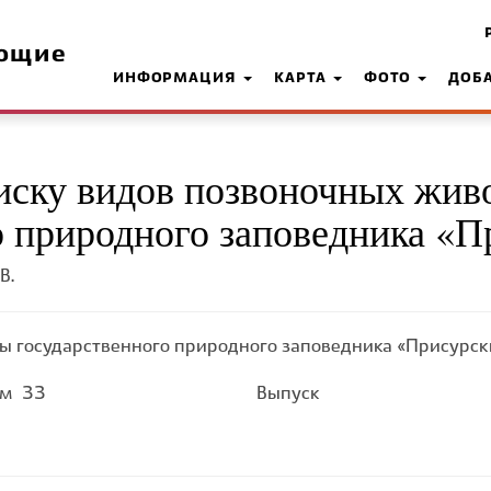
ющие
ИНФОРМАЦИЯ
КАРТА
ФОТО
ДОБ
иску видов позвоночных жив
о природного заповедника «
В.
ы государственного природного заповедника «Присурск
ом
33
Выпуск