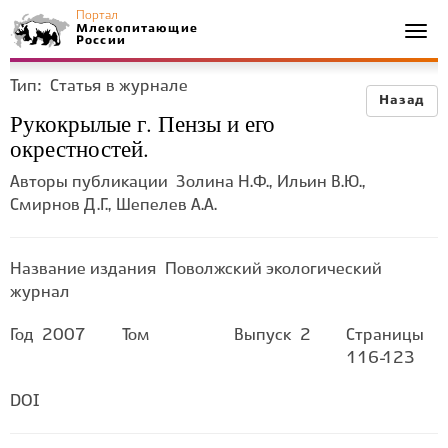
Портал
Млекопитающие
Togg
России
navi
Тип:
Статья в журнале
Назад
Рукокрылые г. Пензы и его
окрестностей.
Авторы публикации
Золина Н.Ф., Ильин В.Ю.,
Смирнов Д.Г., Шепелев А.А.
Название издания
Поволжский экологический
журнал
Год
2007
Том
Выпуск
2
Страницы
116-123
DOI