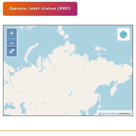
Скачать текст статьи (PDF)
+
−
⤢
©
OpenStreetMap
contributors.