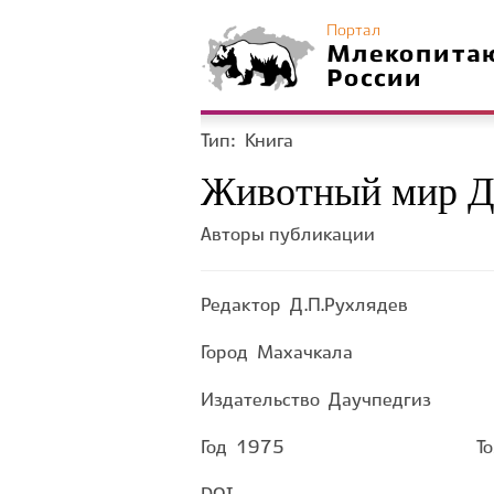
Портал
Млекопита
России
Тип:
Книга
Животный мир Д
Авторы публикации
Редактор
Д.П.Рухлядев
Город
Махачкала
Издательство
Даучпедгиз
Год
1975
Т