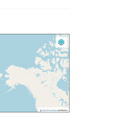
©
OpenStreetMap
contributors.