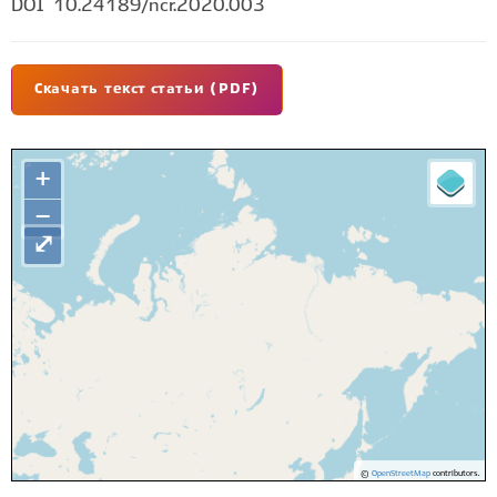
DOI
10.24189/ncr.2020.003
Скачать текст статьи (PDF)
+
−
⤢
©
OpenStreetMap
contributors.