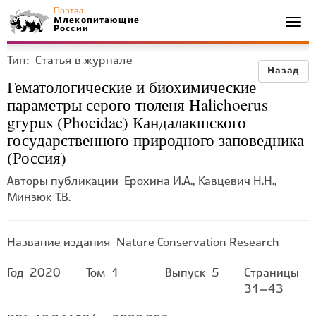
Портал
Млекопитающие
Togg
России
navi
Тип:
Статья в журнале
Назад
Гематологические и биохимические
параметры серого тюленя Halichoerus
grypus (Phocidae) Кандалакшского
государственного природного заповедника
(Россия)
Авторы публикации
Ерохина И.А., Кавцевич Н.Н.,
Минзюк Т.В.
Название издания
Nature Conservation Research
Год
2020
Том
1
Выпуск
5
Страницы
31–43