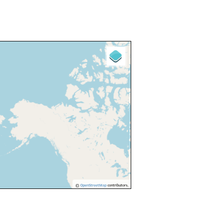
©
OpenStreetMap
contributors.