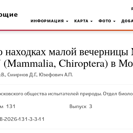
ющие
ИНФОРМАЦИЯ
КАРТА
ФОТО
ДОБ
о находках малой вечерницы 
17 (Mammalia, Chiroptera) в 
В., Смирнов Д.Г., Юзефович А.П.
сковского общества испытателей природы. Отдел биол
ом
131
Выпуск
3
-2026-131-3-3-11