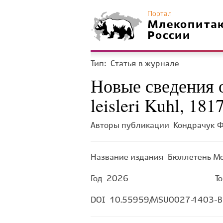
Портал
Млекопита
России
Тип:
Статья в журнале
Новые сведения 
leisleri Kuhl, 18
Авторы публикации
Кондрачук Ф.
Название издания
Бюллетень Мо
Год
2026
Т
DOI
10.55959/MSU0027-1403-BB