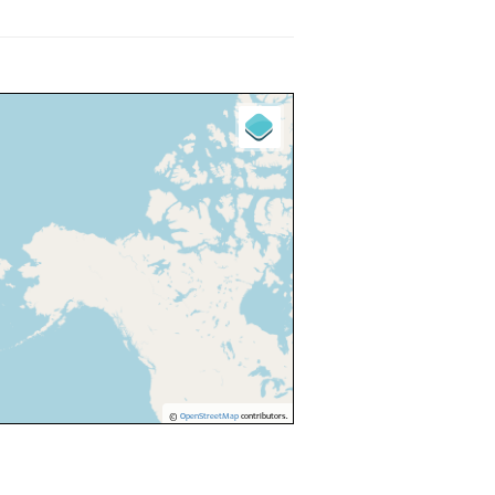
©
OpenStreetMap
contributors.