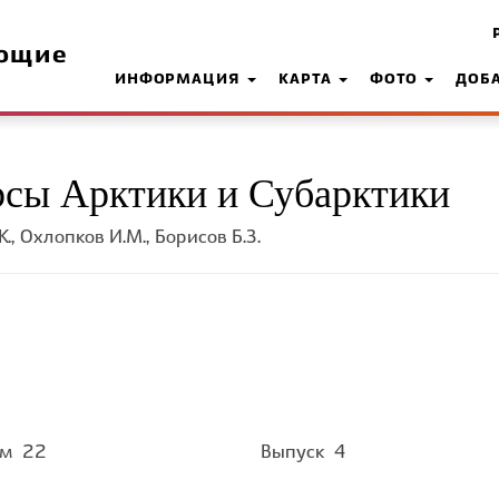
ющие
ИНФОРМАЦИЯ
КАРТА
ФОТО
ДОБ
сы Арктики и Субарктики
К., Охлопков И.М., Борисов Б.З.
ом
22
Выпуск
4