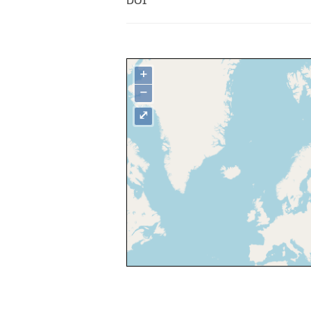
DOI
+
−
⤢