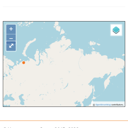
+
−
⤢
©
OpenStreetMap
contributors.