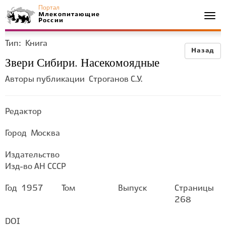
Портал
Млекопитающие
Togg
России
navi
Тип:
Книга
Назад
Звери Сибири. Насекомоядные
Авторы публикации
Строганов С.У.
Редактор
Город
Москва
Издательство
Изд-во АН СССР
Год
1957
Том
Выпуск
Страницы
268
DOI