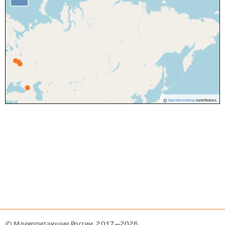
©
OpenStreetMap
contributors.
© Млекопитающие России, 2017—2026