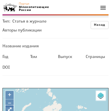
Портал
Млекопитающие
Togg
России
navi
Тип:
Статья в журнале
Назад
Авторы публикации
Название издания
Год
Том
Выпуск
Страницы
DOI
+
−
⤢