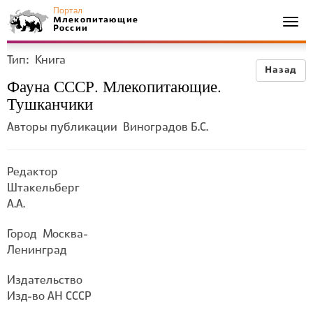
Портал
Млекопитающие
Togg
России
navi
Тип:
Книга
Назад
Фауна СССР. Млекопитающие.
Тушканчики
Авторы публикации
Виноградов Б.С.
Редактор
Штакельберг
А.А.
Город
Москва-
Ленинград
Издательство
Изд-во АН СССР