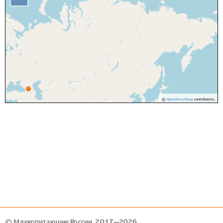
©
OpenStreetMap
contributors.
© Млекопитающие России, 2017—2026