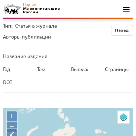
Портал
Млекопитающие
Togg
России
navi
Тип:
Статья в журнале
Назад
Авторы публикации
Название издания
Год
Том
Выпуск
Страницы
DOI
+
−
⤢