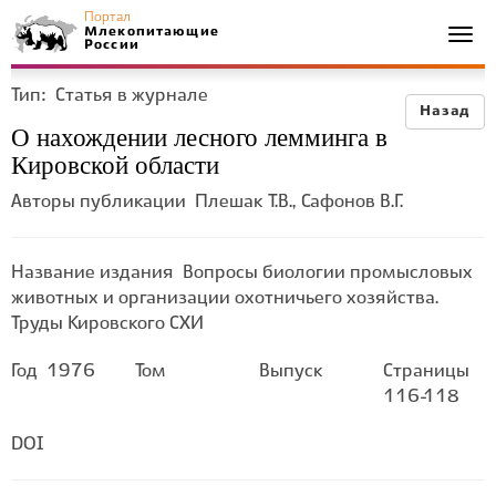
Портал
Млекопитающие
Togg
России
navi
Тип:
Статья в журнале
Назад
О нахождении лесного лемминга в
Кировской области
Авторы публикации
Плешак Т.В., Сафонов В.Г.
Название издания
Вопросы биологии промысловых
животных и организации охотничьего хозяйства.
Труды Кировского СХИ
Год
1976
Том
Выпуск
Страницы
116-118
DOI