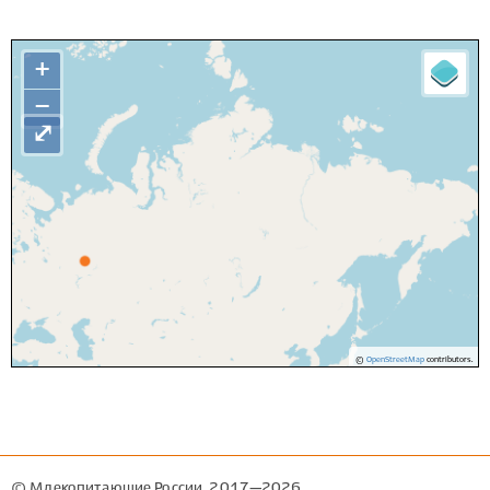
+
−
⤢
©
OpenStreetMap
contributors.
© Млекопитающие России, 2017—2026